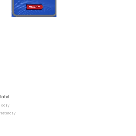
중
Total
Today
Yesterday