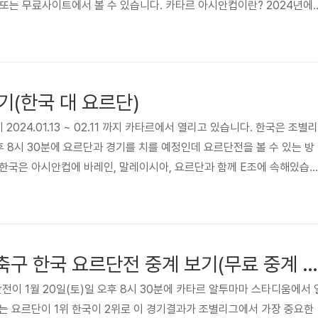
레이 또는 무료사이트에서 볼 수 있습니다. 카타르 아시안컵이란? 2024년에
시안컵은 명실공히 축구에 있어 아시아에서 최고의 국가대항전으로 유렵의
 남미의 CONMEBOL 코파 아메리카 수준에 해당하는 대회입니다. 당
 있었으나 코로나로 중국이 개최를 포기하면서 최종 대한민국, 카타르, 
가 확정되었습니다. 조별 국가 구성 및 경기 결과(득점, 실점, 승점)..
기(한국 대 요르단)
 2024.01.13 ~ 02.11 까지 카타르에서 열리고 있습니다. 한국은 조별리
 오후 8시 30분에 요르단과 경기를 치를 예정인데 요르단전을 볼 수 있는 방
한국은 아시안컵에 바레인, 말레이시아, 요르단과 함께 E조에 속해있습
을 하고 있어 조1위를 다투고 있으며 이 1.20(토) 경기가 조별리그에서 가
 보여집니다. 한국과 요르단전의 경기를 보기를 원하시면 아래를 참고하시
전 중계 보기 >> E조 조별리그 1차전 경기 결과 한국은 E조에 속해 있
위를 달리고 있으며 한국, 바레인, 말레이시아의 ..
2023 아시안컵 축구 한국 요르단전 중계 보기(무료 중계 포함)
전이 1월 20일(토)일 오후 8시 30분에 카타르 알투마마 스타디움에서 
는 요르단이 1위 한국이 2위로 이 경기결과가 조별리그에서 가장 중요한