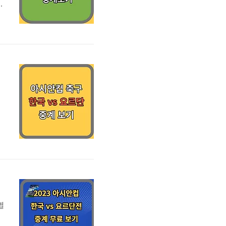
초
인
니
어
으
열