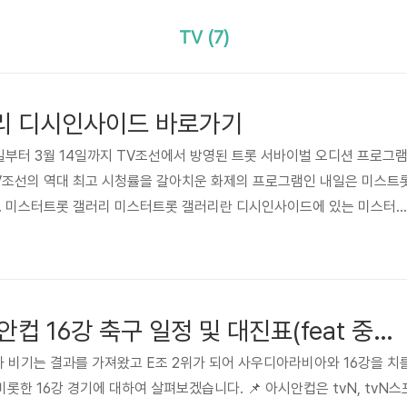
TV (7)
리 디시인사이드 바로가기
2일부터 3월 14일까지 TV조선에서 방영된 트롯 서바이벌 오디션 프로그
 TV조선의 역대 최고 시청률을 갈아치운 화제의 프로그램인 내일은 미스트
다. 미스터트롯 갤러리 미스터트롯 갤러리란 디시인사이드에 있는 미스터
랫폼입니다. 미스터트롯의 시청자들이 주로 이용하고 있는 데 주로 50대
고 있습니다. 미스터트롯의 우승자인 임영웅은 50대 이상의 여성분들이
방영이 끝난지 4년이 지난 이후에도 한국에서 가장 유명한 가수가 되었
다. 미스터트롯갤러리 바로가기 > 미스터트롯이란? 미스터트롯의 정식명
한국 사우디 아시안컵 16강 축구 일정 및 대진표(feat 중계 보기)
와 비기는 결과를 가져왔고 E조 2위가 되어 사우디아라비아와 16강을 치
한 16강 경기에 대하여 살펴보겠습니다. 📌 아시안컵은 tvN, tvN스