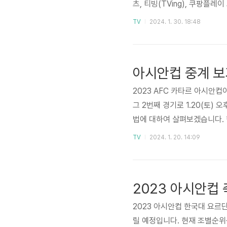
츠, 티빙(TVing), 쿠팡플
카타르에서 열리는 AFC 아
TV
2024. 1. 30. 18:48
UEFA 유럽피언 챔피언십이나
중국에서 개최되기로 예정되어
도네시아가 경쟁하여 카타르 개최
아시안컵 중계 보
2023 AFC 카타르 아시안컵이
그 2번째 경기로 1.20(토)
법에 대하여 살펴보겠습니다. 
다. 한국과 요르단은 모두 1승
TV
2024. 1. 20. 14:09
장 중요한 경기가 될 것으로
중계를 보시기 바랍니다. 요르단
며 1차전의 결과는 요르단이 1
2023 아시안컵 한국대 요르단
릴 예정입니다. 현재 조별순위