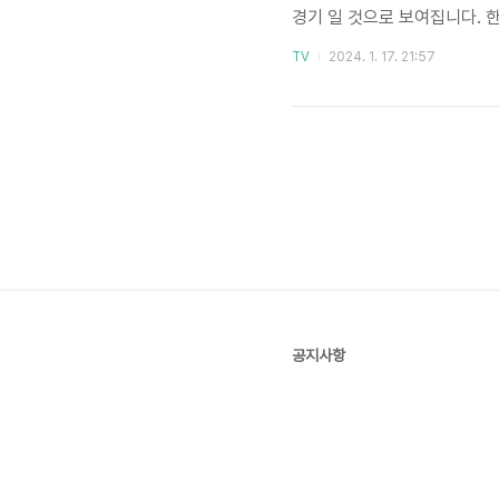
경기 일 것으로 보여집니다. 
3:1로 승리했으며 2024년 1
TV
2024. 1. 17. 21:57
👉 👉 👉 이번 경기는 E
계를 보실 수 있습니다. 요르
국이 편성되어 조별리그를 거치
공지사항