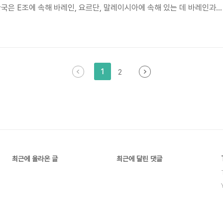
한국은 E조에 속해 바레인, 요르단, 말레이시아에 속해 있는 데 바레인과는
월 20일(토) 오후 8시 30분에 요르단과 2번째 경기를 치룰 예정입니다.
조 1위를 달성하기 위한 중요한 경기로 아래의 중계보기를 이용하면 실시간 
단전 중계보기 >> 아시안컵 조편성 아시안컵은 6개조에 각 4개국씩 24개
게 되는 데 한국을 포함한 각 조별 국가들에 대하여 살펴보겠습니..
1
2
최근에 올라온 글
최근에 달린 댓글