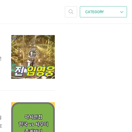
CATEGORY
램
롯
트
다
칭
를
포