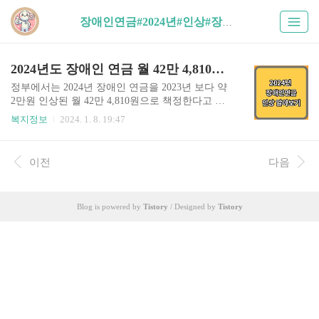
장애인연금#2024년#인상#장애인#연금 (1)
2024년도 장애인 연금 월 42만 4,810원으로 인상
정부에서는 2024년 장애인 연금을 2023년 보다 약
2만원 인상된 월 42만 4,810원으로 책정한다고 발
표하였습니다. 물가상승률과 부가급여를 1만원 인
복지정보
2024. 1. 8. 19:47
상한 금액입니다. 장애인 연금이란? 📌 장애인 연
금이란 장애로 인하여 생활이 어려운 증증 장애인
의 생활의 안정을 지원하고 복지를 증진시키고 이
이전
다음
를 통하여 사회통합을 촉진하기 위하여 만들어진
연금제도입니다. 📌 장애인 연금은 기초급여와 부
가급여로 구성되며 기초급여는 근로능력의 상실
Blog is powered by
Tistory
/ Designed by
Tistory
등으로 인해 줄어든 소득을 보전하기 위하여 지급
하며 전년도 소비자물가상승률을 반영 부가급여는
장애로 인한 추가 비용을 보전하기 위하여 기초급
여와 함께 지급됩니다. 장애인 연금 조건 📌 장애인
연금을 받을 수 있는 대상자는 18세이상 등록 중증
장애인 중 소득 하위 70%이하인 분..