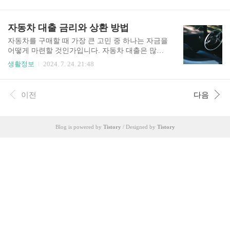
하는 비율을 나타내는 지표입니다. 이는 차입자의
래를 신뢰성 있게 관리해 왔음을 의미하기 때문에
부채 상환 능력을 평가하기 위해 사용됩니다.1.2. D
금융 기관 입장에서는 대출 상환 리스크가 낮다고
SR의 중요성DSR은 차입자의 연간 소득에서 모든
자동차 대출 금리와 상환 방법
판단합니다.1.2. 금리 결정신용 점수는 자동차 대출
대출 원리금 상환액이 차지하는 비중을 계산합니
금리를 결..
다. 이 지표는 차입자가 과도한 부채를 지고 있는지
자동차를 구매할 때 가장 큰 고민 중 하나는 자금을
여부를 평가하는 데 중요하며, 금융 기관은 이를 통
어떻게 마련할 것인가입니다. 자동차 대출은 많은
해 대출 승인 여부와 대출 한도를 결정합니다. 1.3.
사람들에게 큰 도움이 되는 금융 상품으로, 다양한
생활정보
2024. 7. 24. 21:48
DSR 계산 방법DSR은 다음과 같은 공식으로 계산
옵션이 있습니다. 이번 글에서는 자동차 대출의 금
됩니다:[ DSR =연간 대출 원리금 상환액/연간소득
리와 상환 방법에 대해 상세히 설명해 드리겠습니
* 100여기서 연간 대출 원리금 상환액에는 주택담
다.1. 자동차 대출 금리 자동차 대출 금리는 대출
이전
다음
보대출, 신용대출, 학자금 대출..
상품에 따라 다양하게 설정되며, 주로 신용 점수,
대출 기간, 대출 금액, 차량 종류 등에 따라 차이가
있습니다.1.1. 고정 금리 vs 변동 금리고정 금리고
Blog is powered by
Tistory
/ Designed by
Tistory
정 금리는 대출 기간 동안 금리가 변하지 않는 방식
입니다. 초기 금리는 변동 금리보다 높을 수 있지
만, 금리 인상 리스크를 피할 수 있어 안정적입니
다.변동 금리변동 금리는 일정 기간마다 금리가 변
동되는 방식으로, 초기 금리가 고정 금리보다 낮을
수 있지만, ..