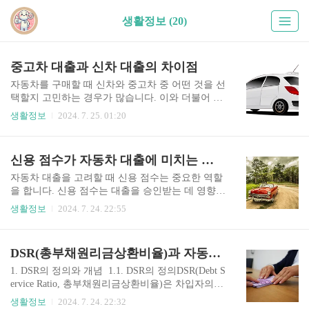
생활정보 (20)
중고차 대출과 신차 대출의 차이점
자동차를 구매할 때 신차와 중고차 중 어떤 것을 선
택할지 고민하는 경우가 많습니다. 이와 더불어 대
출을 이용해 차량을 구매할 때 신차 대출과 중고차
생활정보
2024. 7. 25. 01:20
대출 사이에 어떤 차이점이 있는지 이해하는 것도
중요합니다. 이번 글에서는 신차 대출과 중고차 대
출의 차이점에 대해 2000자로 자세히 설명하겠습
신용 점수가 자동차 대출에 미치는 영향
니다.1. 신차 대출의 특성 1.1. 신차 대출의 정의신
차 대출은 새 차를 구매할 때 필요한 자금을 제공하
자동차 대출을 고려할 때 신용 점수는 중요한 역할
는 금융 상품입니다. 이 대출은 보통 자동차 제조
을 합니다. 신용 점수는 대출을 승인받는 데 영향을
사, 딜러, 은행, 캐피탈 회사 등 다양한 금융 기관에
미칠 뿐 아니라 대출 금리, 대출 한도, 상환 조건 등
생활정보
2024. 7. 24. 22:55
서 제공합니다.1.2. 대출 조건신차 대출의 조건은
에도 큰 영향을 줍니다. 이번 글에서는 신용 점수가
일반적으로 다음과 같습니다:낮은 금리: 신차 대출
자동차 대출에 미치는 다양한 영향에 대해 자세히
은 보통 금리가 낮게 책정됩니다. 이는 신차의 감가
설명하겠습니다. 1. 신용 점수의 중요성 1.1. 대출
DSR(총부채원리금상환비율)과 자동차 대출
상각이 중고차에 비해 느리고, 차량의 가치가 안정
승인 가능성자동차 대출을 신청할 때 금융 기관은
적이기 때문입..
신청자의 신용 점수를 확인하여 대출 승인 여부를
1. DSR의 정의와 개념 1.1. DSR의 정의DSR(Debt S
결정합니다. 신용 점수가 높을수록 대출 승인이 쉬
ervice Ratio, 총부채원리금상환비율)은 차입자의
워지며, 반대로 낮을수록 대출이 거절될 가능성이
소득 대비 모든 금융 부채의 원리금 상환액이 차지
생활정보
2024. 7. 24. 22:32
큽니다. 높은 신용 점수는 신청자가 과거에 금융 거